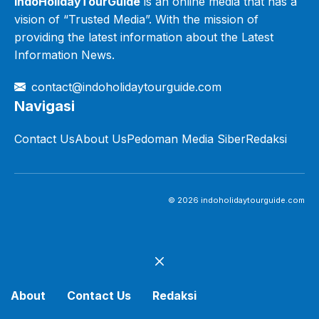
IndoHolidayTourGuide
is an online media that has a
vision of “Trusted Media”. With the mission of
providing the latest information about the Latest
Information News.
contact@indoholidaytourguide.com
Navigasi
Contact Us
About Us
Pedoman Media Siber
Redaksi
© 2026 indoholidaytourguide.com
Close
About
Contact Us
Redaksi