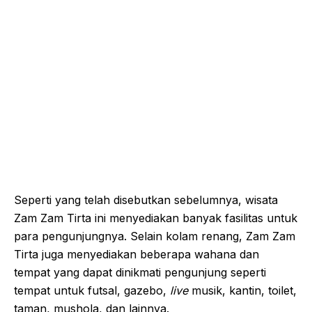
Seperti yang telah disebutkan sebelumnya, wisata
Zam Zam Tirta ini menyediakan banyak fasilitas untuk
para pengunjungnya. Selain kolam renang, Zam Zam
Tirta juga menyediakan beberapa wahana dan
tempat yang dapat dinikmati pengunjung seperti
tempat untuk futsal, gazebo,
live
musik, kantin, toilet,
taman, mushola, dan lainnya.