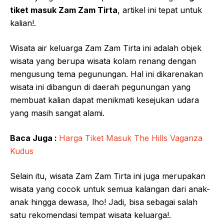
tiket masuk Zam Zam Tirta
, artikel ini tepat untuk
kalian!.
Wisata air keluarga Zam Zam Tirta ini adalah objek
wisata yang berupa wisata kolam renang dengan
mengusung tema pegunungan. Hal ini dikarenakan
wisata ini dibangun di daerah pegunungan yang
membuat kalian dapat menikmati kesejukan udara
yang masih sangat alami.
Baca Juga :
Harga Tiket Masuk The Hills Vaganza
Kudus
Selain itu, wisata Zam Zam Tirta ini juga merupakan
wisata yang cocok untuk semua kalangan dari anak-
anak hingga dewasa, lho! Jadi, bisa sebagai salah
satu rekomendasi tempat wisata keluarga!.