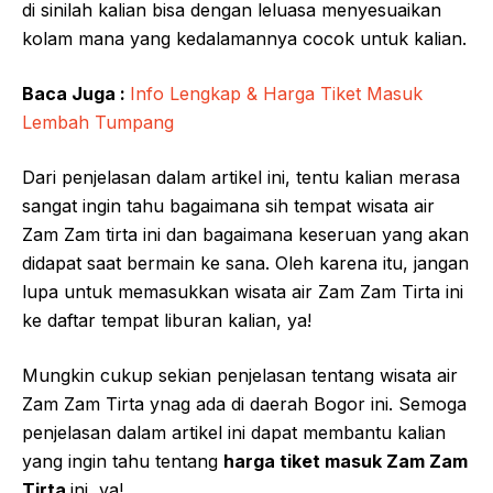
di sinilah kalian bisa dengan leluasa menyesuaikan
kolam mana yang kedalamannya cocok untuk kalian.
Baca Juga :
Info Lengkap & Harga Tiket Masuk
Lembah Tumpang
Dari penjelasan dalam artikel ini, tentu kalian merasa
sangat ingin tahu bagaimana sih tempat wisata air
Zam Zam tirta ini dan bagaimana keseruan yang akan
didapat saat bermain ke sana. Oleh karena itu, jangan
lupa untuk memasukkan wisata air Zam Zam Tirta ini
ke daftar tempat liburan kalian, ya!
Mungkin cukup sekian penjelasan tentang wisata air
Zam Zam Tirta ynag ada di daerah Bogor ini. Semoga
penjelasan dalam artikel ini dapat membantu kalian
yang ingin tahu tentang
harga tiket masuk Zam Zam
Tirta
ini, ya!