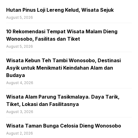
Hutan Pinus Loji Lereng Kelud, Wisata Sejuk
August 5, 2026
10 Rekomendasi Tempat Wisata Malam Dieng
Wonosobo, Fasilitas dan Tiket
August 5, 2026
Wisata Kebun Teh Tambi Wonosobo, Destinasi
Asyik untuk Menikmati Keindahan Alam dan
Budaya
August 4, 2026
Wisata Alam Parung Tasikmalaya. Daya Tarik,
Tiket, Lokasi dan Fasilitasnya
August 3, 2026
Wisata Taman Bunga Celosia Dieng Wonosobo
August 2, 2026