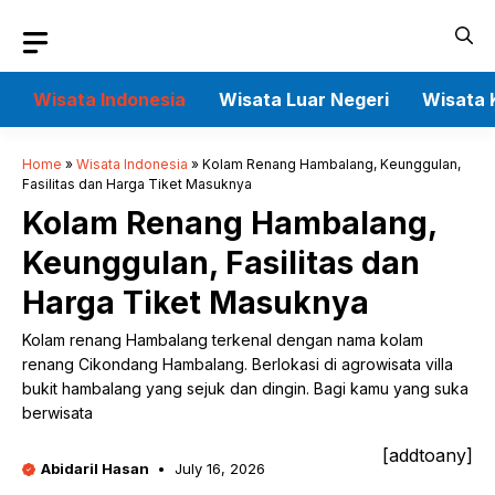
Skip
to
content
Wisata Indonesia
Wisata Luar Negeri
Wisata 
Home
»
Wisata Indonesia
»
Kolam Renang Hambalang, Keunggulan,
Fasilitas dan Harga Tiket Masuknya
Kolam Renang Hambalang,
Keunggulan, Fasilitas dan
Harga Tiket Masuknya
Kolam renang Hambalang terkenal dengan nama kolam
renang Cikondang Hambalang. Berlokasi di agrowisata villa
bukit hambalang yang sejuk dan dingin. Bagi kamu yang suka
berwisata
[addtoany]
Abidaril Hasan
July 16, 2026