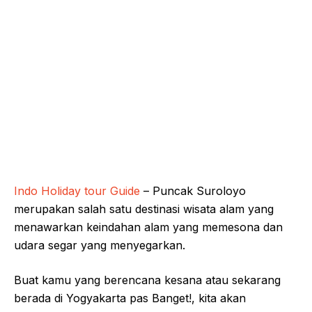
Indo Holiday tour Guide
– Puncak Suroloyo
merupakan salah satu destinasi wisata alam yang
menawarkan keindahan alam yang memesona dan
udara segar yang menyegarkan.
Buat kamu yang berencana kesana atau sekarang
berada di Yogyakarta pas Banget!, kita akan