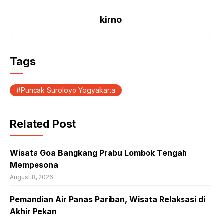
kirno
Tags
Puncak Suroloyo Yogyakarta
Related Post
Wisata Goa Bangkang Prabu Lombok Tengah
Mempesona
August 8, 2026
Pemandian Air Panas Pariban, Wisata Relaksasi di
Akhir Pekan