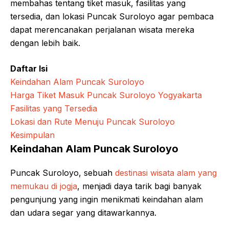
membahas tentang tiket masuk, fasilitas yang
tersedia, dan lokasi Puncak Suroloyo agar pembaca
dapat merencanakan perjalanan wisata mereka
dengan lebih baik.
Daftar Isi
Keindahan Alam Puncak Suroloyo
Harga Tiket Masuk Puncak Suroloyo Yogyakarta
Fasilitas yang Tersedia
Lokasi dan Rute Menuju Puncak Suroloyo
Kesimpulan
Keindahan Alam Puncak Suroloyo
Puncak Suroloyo, sebuah
destinasi wisata alam yang
memukau di jogja
, menjadi daya tarik bagi banyak
pengunjung yang ingin menikmati keindahan alam
dan udara segar yang ditawarkannya.