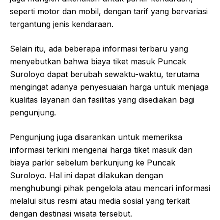
seperti motor dan mobil, dengan tarif yang bervariasi
tergantung jenis kendaraan.
Selain itu, ada beberapa informasi terbaru yang
menyebutkan bahwa biaya tiket masuk Puncak
Suroloyo dapat berubah sewaktu-waktu, terutama
mengingat adanya penyesuaian harga untuk menjaga
kualitas layanan dan fasilitas yang disediakan bagi
pengunjung.
Pengunjung juga disarankan untuk memeriksa
informasi terkini mengenai harga tiket masuk dan
biaya parkir sebelum berkunjung ke Puncak
Suroloyo. Hal ini dapat dilakukan dengan
menghubungi pihak pengelola atau mencari informasi
melalui situs resmi atau media sosial yang terkait
dengan destinasi wisata tersebut.