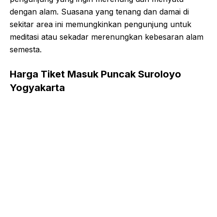
dengan alam. Suasana yang tenang dan damai di
sekitar area ini memungkinkan pengunjung untuk
meditasi atau sekadar merenungkan kebesaran alam
semesta.
Harga Tiket Masuk Puncak Suroloyo
Yogyakarta