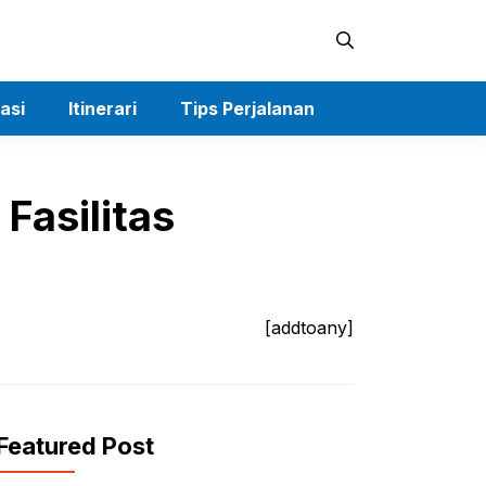
asi
Itinerari
Tips Perjalanan
Fasilitas
[addtoany]
Featured Post