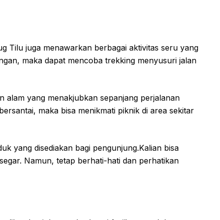
rug Tilu juga menawarkan berbagai aktivitas seru yang
angan, maka dapat mencoba trekking menyusuri jalan
 alam yang menakjubkan sepanjang perjalanan
 bersantai, maka bisa menikmati piknik di area sekitar
k yang disediakan bagi pengunjung.Kalian bisa
 segar. Namun, tetap berhati-hati dan perhatikan