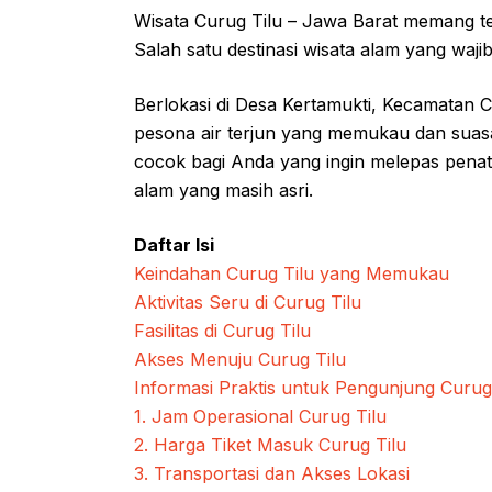
Wisata Curug Tilu – Jawa Barat memang 
Salah satu destinasi wisata alam yang wajib
Berlokasi di Desa Kertamukti, Kecamatan
pesona air terjun yang memukau dan suas
cocok bagi Anda yang ingin melepas penat 
alam yang masih asri.
Daftar Isi
Keindahan Curug Tilu yang Memukau
Aktivitas Seru di Curug Tilu
Fasilitas di Curug Tilu
Akses Menuju Curug Tilu
Informasi Praktis untuk Pengunjung Curug
1. Jam Operasional Curug Tilu
2. Harga Tiket Masuk Curug Tilu
3. Transportasi dan Akses Lokasi