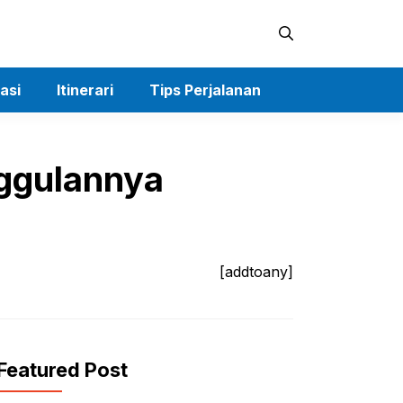
asi
Itinerari
Tips Perjalanan
nggulannya
[addtoany]
Featured Post