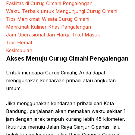
Fasilitas di Curug Cimahi Pengalengan
Waktu Terbaik untuk Mengunjungi Curug Cimahi
Tips Menikmati Wisata Curug Cimahi
Menikmati Kuliner Khas Pangalengan
Jam Operasional dan Harga Tiket Masuk
Tips Hemat
Kesimpulan
Akses Menuju Curug Cimahi Pengalengan
Untuk mencapai Curug Cimahi, Anda dapat
menggunakan kendaraan pribadi atau angkutan
umum.
Jika menggunakan kendaraan pribadi dari Kota
Bandung, perjalanan akan memakan waktu sekitar 1
jam dengan jarak tempuh kurang lebih 45 kilometer.
Ikuti rute menuju Jalan Raya Cianjur-Cipanas, lalu
belok kanan ke arah Jalan Raya Cipanas-Cisarua-