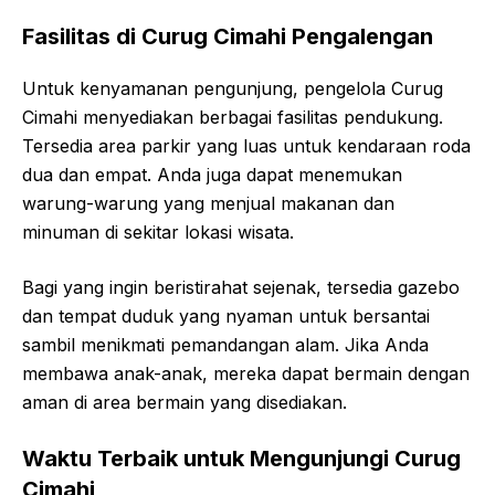
Fasilitas di Curug Cimahi Pengalengan
Untuk kenyamanan pengunjung, pengelola Curug
Cimahi menyediakan berbagai fasilitas pendukung.
Tersedia area parkir yang luas untuk kendaraan roda
dua dan empat. Anda juga dapat menemukan
warung-warung yang menjual makanan dan
minuman di sekitar lokasi wisata
.
Bagi yang ingin beristirahat sejenak, tersedia gazebo
dan tempat duduk yang nyaman untuk bersantai
sambil menikmati pemandangan alam. Jika Anda
membawa anak-anak, mereka dapat bermain dengan
aman di area bermain yang disediakan
.
Waktu Terbaik untuk Mengunjungi Curug
Cimahi