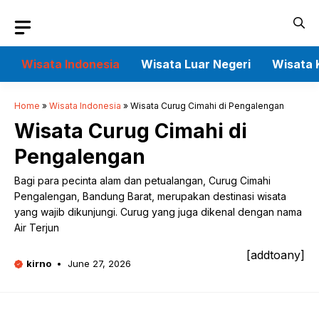
Skip
to
content
Wisata Indonesia
Wisata Luar Negeri
Wisata 
Home
»
Wisata Indonesia
»
Wisata Curug Cimahi di Pengalengan
Wisata Curug Cimahi di
Pengalengan
Bagi para pecinta alam dan petualangan, Curug Cimahi
Pengalengan, Bandung Barat, merupakan destinasi wisata
yang wajib dikunjungi. Curug yang juga dikenal dengan nama
Air Terjun
[addtoany]
kirno
June 27, 2026