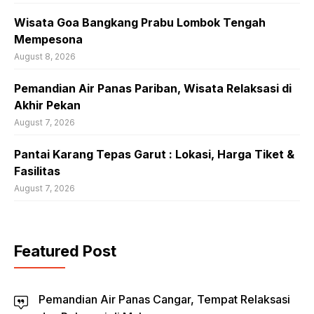
Wisata Goa Bangkang Prabu Lombok Tengah
Mempesona
August 8, 2026
Pemandian Air Panas Pariban, Wisata Relaksasi di
Akhir Pekan
August 7, 2026
Pantai Karang Tepas Garut : Lokasi, Harga Tiket &
Fasilitas
August 7, 2026
Featured Post
Pemandian Air Panas Cangar, Tempat Relaksasi