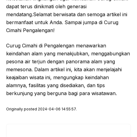
dapat terus dinikmati oleh generasi
mendatang.
Selamat berwisata dan semoga artikel ini
bermanfaat untuk Anda. Sampai jumpa di Curug
Cimahi Pengalengan!
Curug Cimahi di Pengalengan menawarkan
keindahan alam yang menakjubkan, menggabungkan
pesona air terjun dengan panorama alam yang
memesona. Dalam artikel ini, kita akan menjelajahi
keajaiban wisata ini, mengungkap keindahan
alamnya, fasilitas yang disediakan, dan tips
berkunjung yang berguna bagi para wisatawan.
Originally posted 2024-04-06 14:55:57.