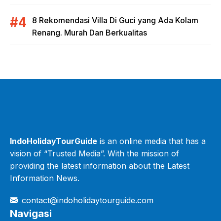
8 Rekomendasi Villa Di Guci yang Ada Kolam
Renang. Murah Dan Berkualitas
IndoHolidayTourGuide
is an online media that has a
vision of “Trusted Media”. With the mission of
providing the latest information about the Latest
Information News.
contact@indoholidaytourguide.com
Navigasi