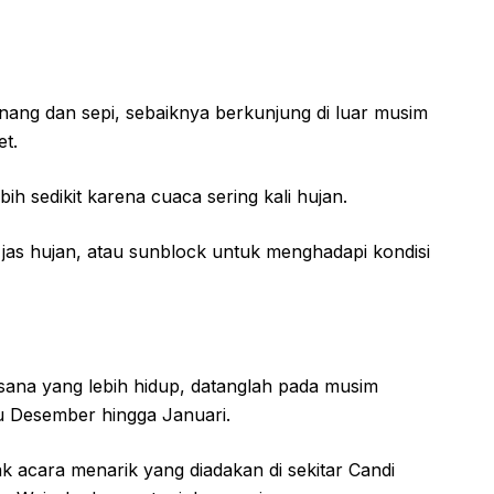
nang dan sepi, sebaiknya berkunjung di luar musim
et.
ih sedikit karena cuaca sering kali hujan.
as hujan, atau sunblock untuk menghadapi kondisi
asana yang lebih hidup, datanglah pada musim
au Desember hingga Januari.
k acara menarik yang diadakan di sekitar Candi