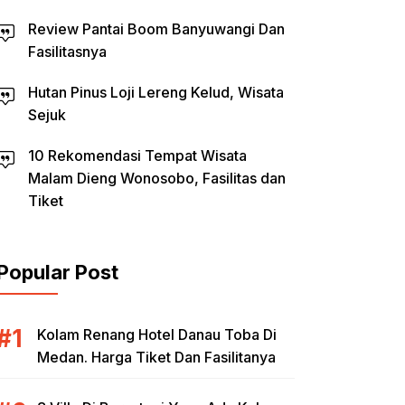
Review Pantai Boom Banyuwangi Dan
Fasilitasnya
Hutan Pinus Loji Lereng Kelud, Wisata
Sejuk
10 Rekomendasi Tempat Wisata
Malam Dieng Wonosobo, Fasilitas dan
Tiket
Popular Post
Kolam Renang Hotel Danau Toba Di
Medan. Harga Tiket Dan Fasilitanya