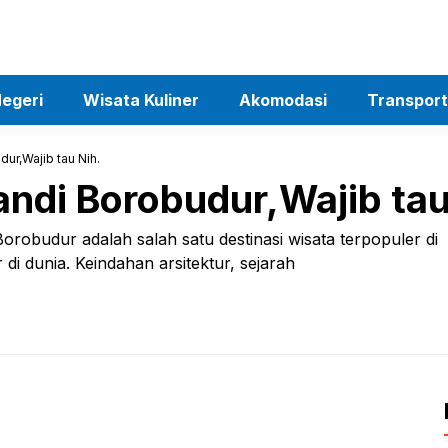
egeri
Wisata Kuliner
Akomodasi
Transport
ur,Wajib tau Nih.
andi Borobudur,Wajib tau
orobudur adalah salah satu destinasi wisata terpopuler di
di dunia. Keindahan arsitektur, sejarah