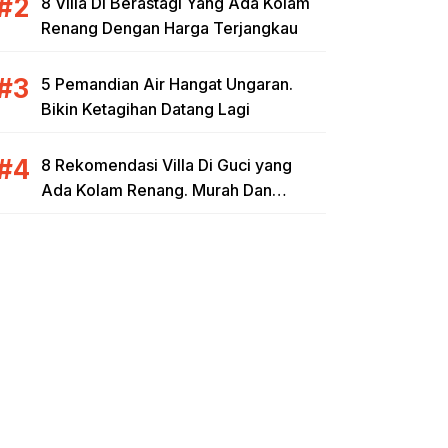
8 Villa Di Berastagi Yang Ada Kolam
Renang Dengan Harga Terjangkau
5 Pemandian Air Hangat Ungaran.
Bikin Ketagihan Datang Lagi
8 Rekomendasi Villa Di Guci yang
Ada Kolam Renang. Murah Dan
Berkualitas