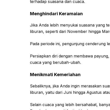
terhadap suasana dan cuaca.
Menghindari Keramaian
Jika Anda lebih menyukai suasana yang te
liburan, seperti dari November hingga Mar
Pada periode ini, pengunjung cenderung leb
Persiapkan diri dengan membawa payung, j
cuaca yang berubah-ubah.
Menikmati Kemeriahan
Sebaliknya, jika Anda ingin merasakan su
liburan, yaitu dari Juni hingga Agustus at
Selain cuaca yang lebih bersahabat, banya