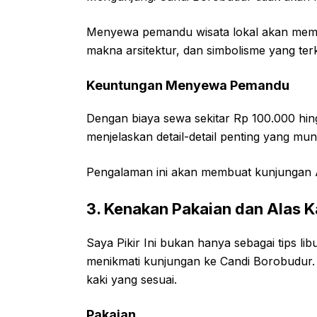
Menyewa pemandu wisata lokal akan mem
makna arsitektur, dan simbolisme yang terk
Keuntungan Menyewa Pemandu
Dengan biaya sewa sekitar Rp 100.000 hi
menjelaskan detail-detail penting yang mung
Pengalaman ini akan membuat kunjungan 
3. Kenakan Pakaian dan Alas 
Saya Pikir Ini bukan hanya sebagai tips li
menikmati kunjungan ke Candi Borobudur. 
kaki yang sesuai.
Pakaian