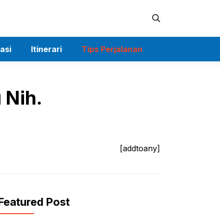
asi
Itinerari
Tips Perjalanan
 Nih.
[addtoany]
Featured Post