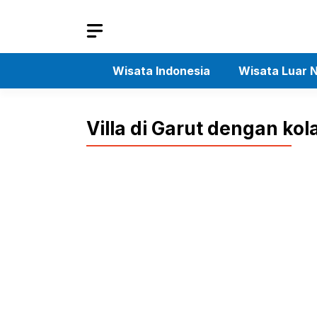
Skip
to
content
Wisata Indonesia
Wisata Luar N
Villa di Garut dengan ko