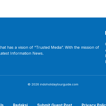
that has a vision of “Trusted Media”. With the mission of
 Latest Information News.
© 2026 indoholidaytourguide.com
Us
Redaksi
Submit Guest Post
Privacy Poli