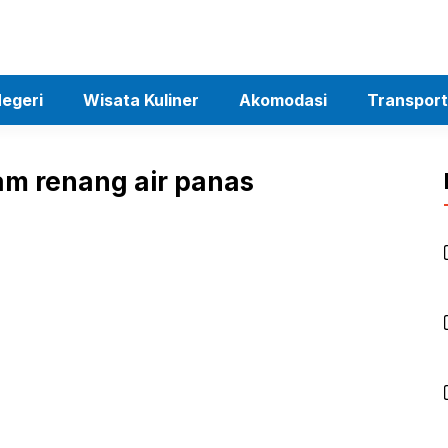
egeri
Wisata Kuliner
Akomodasi
Transport
lam renang air panas