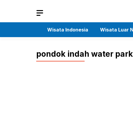
Skip
to
content
Wisata Indonesia
Wisata Luar N
pondok indah water park