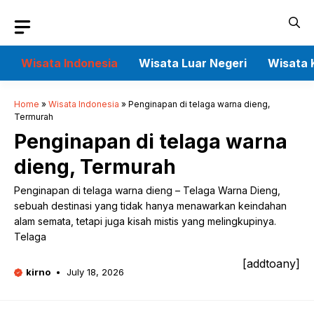
Skip
to
content
Wisata Indonesia
Wisata Luar Negeri
Wisata 
Home
»
Wisata Indonesia
»
Penginapan di telaga warna dieng,
Termurah
Penginapan di telaga warna
dieng, Termurah
Penginapan di telaga warna dieng – Telaga Warna Dieng,
sebuah destinasi yang tidak hanya menawarkan keindahan
alam semata, tetapi juga kisah mistis yang melingkupinya.
Telaga
[addtoany]
kirno
July 18, 2026