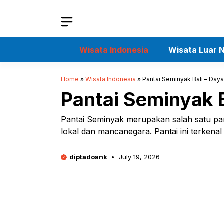
Skip
to
content
Wisata Indonesia
Wisata Luar N
Home
»
Wisata Indonesia
»
Pantai Seminyak Bali – Daya
Pantai Seminyak B
Pantai Seminyak merupakan salah satu pant
lokal dan mancanegara. Pantai ini terken
diptadoank
July 19, 2026