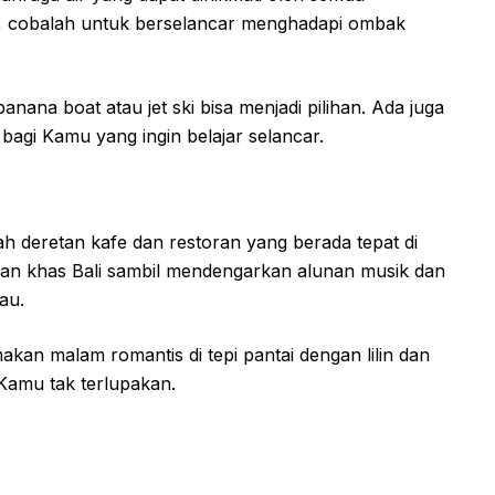
, cobalah untuk berselancar menghadapi ombak
 banana boat atau jet ski bisa menjadi pilihan. Ada juga
agi Kamu yang ingin belajar selancar.
h deretan kafe dan restoran yang berada tepat di
ngan khas Bali sambil mendengarkan alunan musik dan
kau.
n malam romantis di tepi pantai dengan lilin dan
amu tak terlupakan.