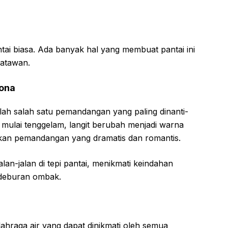
ai biasa. Ada banyak hal yang membuat pantai ini
satawan.
ona
lah salah satu pemandangan yang paling dinanti-
 mulai tenggelam, langit berubah menjadi warna
kan pemandangan yang dramatis dan romantis.
an-jalan di tepi pantai, menikmati keindahan
deburan ombak.
lahraga air yang dapat dinikmati oleh semua