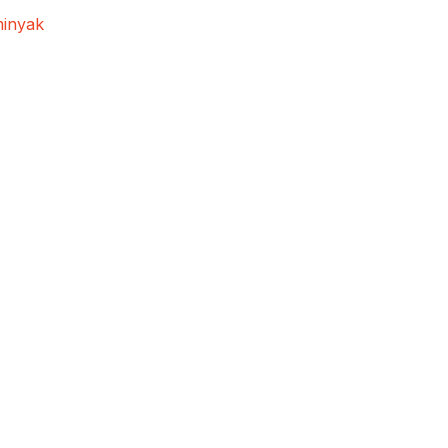
minyak