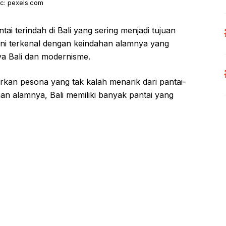
c: pexels.com
i terindah di Bali yang sering menjadi tujuan
ini terkenal dengan keindahan alamnya yang
a Bali dan modernisme.
arkan pesona yang tak kalah menarik dari pantai-
ahan alamnya, Bali memiliki banyak pantai yang