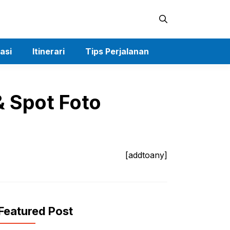
asi
Itinerari
Tips Perjalanan
& Spot Foto
[addtoany]
Featured Post