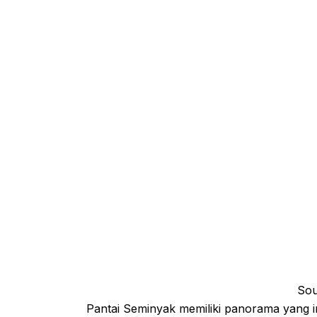
Sou
Pantai Seminyak memiliki panorama yang i