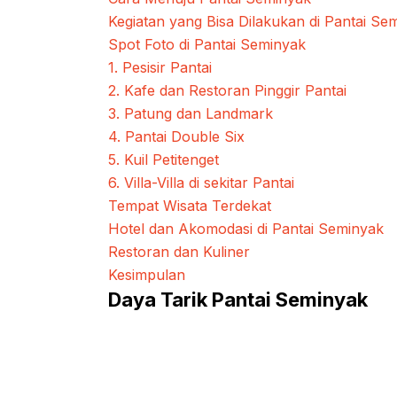
Kegiatan yang Bisa Dilakukan di Pantai Se
Spot Foto di Pantai Seminyak
1. Pesisir Pantai
2. Kafe dan Restoran Pinggir Pantai
3. Patung dan Landmark
4. Pantai Double Six
5. Kuil Petitenget
6. Villa-Villa di sekitar Pantai
Tempat Wisata Terdekat
Hotel dan Akomodasi di Pantai Seminyak
Restoran dan Kuliner
Kesimpulan
Daya Tarik Pantai Seminyak