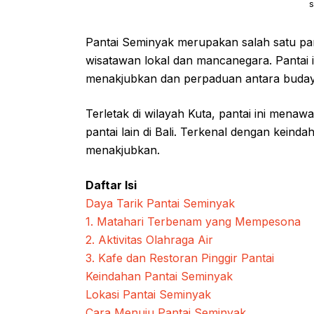
s
Pantai Seminyak merupakan salah satu panta
wisatawan lokal dan mancanegara. Pantai 
menakjubkan dan perpaduan antara buday
Terletak di wilayah Kuta, pantai ini menaw
pantai lain di Bali. Terkenal dengan keind
menakjubkan.
Daftar Isi
Daya Tarik Pantai Seminyak
1. Matahari Terbenam yang Mempesona
2. Aktivitas Olahraga Air
3. Kafe dan Restoran Pinggir Pantai
Keindahan Pantai Seminyak
Lokasi Pantai Seminyak
Cara Menuju Pantai Seminyak