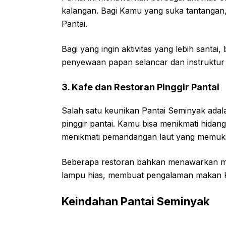
kalangan. Bagi Kamu yang suka tantangan
Pantai.
Bagi yang ingin aktivitas yang lebih santai,
penyewaan papan selancar dan instruktur b
3. Kafe dan Restoran Pinggir Pantai
Salah satu keunikan Pantai Seminyak adala
pinggir pantai. Kamu bisa menikmati hida
menikmati pemandangan laut yang memu
Beberapa restoran bahkan menawarkan maka
lampu hias, membuat pengalaman makan K
Keindahan Pantai Seminyak